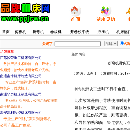
首页
剪板机
折弯机
卷板机
开卷校平线
液压机
机床配
关键字:
名
品牌推荐
新闻内容
江苏骏荣重工机床有限公司
折弯机滑块工
数控产品技术独特，自主设计，行
业翘楚，热忱欢迎新老客户光临。
【 来源：原创 】 【 发布时间：2017-1
南通鑫锋机床制造有限公司
专业生产“鑫锋”牌系列折弯机，
鑫
锋机床，优质机床。
滑块工进时下行不垂直，
折弯机
南通华力机床制造有限公司
此类故障是由于导轨使用时间
专业生产折弯机，公司产品极注重
高性能高质量。
导轨压板磨损程度，重新调整
海安凯利数控机床有限公司
板。如拉伤较严重，则需更换。
专业生产“凯利”牌系列折弯机，
和导轨的贴和面，经过铲刮，保
公司产品工作稳定。
板内是金属塞铁。要选择锡青