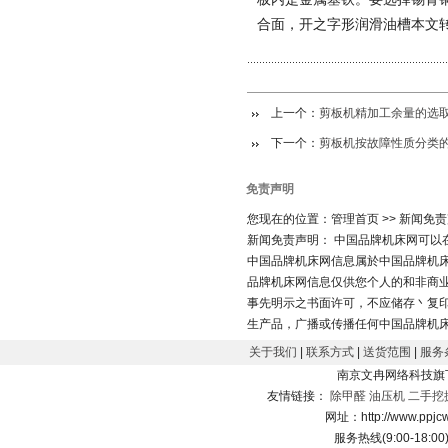
合面，开之字形润滑油槽本文
上一个：
剪板机精加工余量的选
下一个：
剪板机按故障性质分类
免责声明
您现在的位置：管理首页 >> 新闻免
新闻免责声明： 中国品牌机床网可以
中国品牌机床网信息属於中国品牌机
品牌机床网信息仅供您个人的和非商业
事先明示之书面许可，不应储存丶复
生产品，广播或传播任何中国品牌机
员。如果您是一个组织，那麽您同意
关于我们
|
联系方式
|
送货范围
|
服务
有前述限制，您可以偶尔及非定期地
南京文冉网络科技旗
电子邮件以外的方式抄送给有限的个
友情链接：
除甲醛
油压机
二手挖
有的版权和其他专有权丶信息来源以及
网址：http://www.ppj
被视爲有利害关系的组织和个人所提
服务热线(9:00-18:00